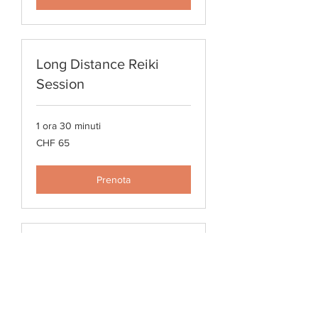
Long Distance Reiki
Session
1 ora 30 minuti
65
CHF 65
franchi
svizzeri
Prenota
il risveglio della
ranocchia
Terminato