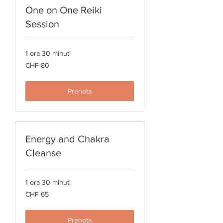
One on One Reiki
Session
1 ora 30 minuti
80
CHF 80
franchi
svizzeri
Prenota
Energy and Chakra
Cleanse
1 ora 30 minuti
65
CHF 65
franchi
svizzeri
Prenota