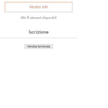
Mostra tutti
Altri 8 elementi disponibili
Iscrizione
Vendita terminata
Tipo di biglietto
Prezzo Regolare
Prezzo
CHF 250.00
Vendita terminata
Tipo di biglietto