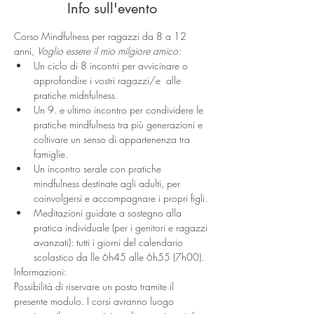
Info sull'evento
Corso Mindfulness per ragazzi da 8 a 12 
anni, 
Voglio essere il mio milgiore amico:
Un ciclo di 8 incontri per avvicinare o 
approfondire i vostri ragazzi/e  alle 
pratiche midnfulness.
Un 9. e ultimo incontro per condividere le 
pratiche mindfulness tra più generazioni e 
coltivare un senso di appartenenza tra 
famiglie.
Un incontro serale con pratiche 
mindfulness destinate agli adulti, per 
coinvolgersi e accompagnare i propri figli. 
Meditazioni guidate a sostegno alla 
pratica individuale (per i genitori e ragazzi 
avanzati): tutti i giorni del calendario 
scolastico da lle 6h45 alle 6h55 (7h00).
Informazioni:
Possibilità di riservare un posto tramite il 
presente modulo. I corsi avranno luogo 