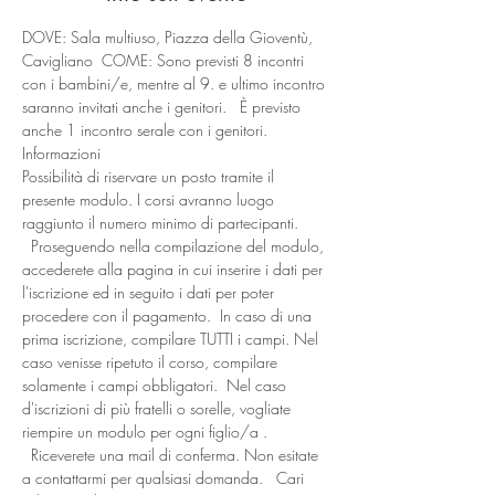
DOVE: Sala multiuso, Piazza della Gioventù, 
Cavigliano  COME: Sono previsti 8 incontri 
con i bambini/e, mentre al 9. e ultimo incontro 
saranno invitati anche i genitori.   È previsto 
anche 1 incontro serale con i genitori. 
Informazioni
Possibilità di riservare un posto tramite il 
presente modulo. I corsi avranno luogo 
raggiunto il numero minimo di partecipanti. 
  Proseguendo nella compilazione del modulo, 
accederete alla pagina in cui inserire i dati per 
l'iscrizione ed in seguito i dati per poter 
procedere con il pagamento.  In caso di una 
prima iscrizione, compilare TUTTI i campi. Nel 
caso venisse ripetuto il corso, compilare 
solamente i campi obbligatori.  Nel caso 
d'iscrizioni di più fratelli o sorelle, vogliate 
riempire un modulo per ogni figlio/a . 
  Riceverete una mail di conferma. Non esitate 
a contattarmi per qualsiasi domanda.   Cari 