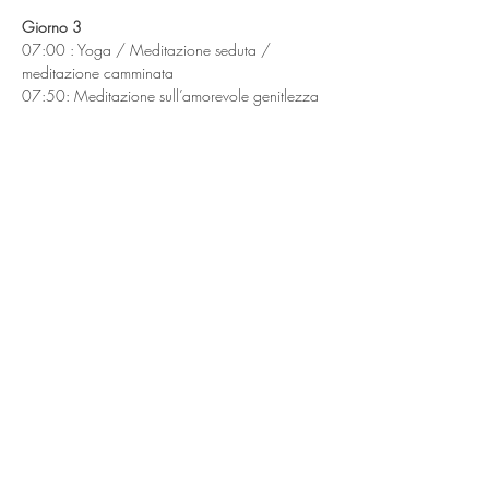
Giorno 3
07:00 : Yoga / Meditazione seduta / 
meditazione camminata
07:50: Meditazione sull’amorevole genitlezza
08:15 : 
Pausa Colazione
09:30 : 
Meditazione seduta di gruppo in sala
10:30 : Meditazione seduta / camminata
11:30 : FINE DEL NOBILE SILENZIO e 
condivisioni
12:15 : Meditazione camminata 
sull'amorevole gentilezza
12.30 : 
Pausa Pranzo
13:30 : Meditazione seduta / camminata e 
linee guida per il rientro a casa
14:30 : 
Meditazione seduta di gruppo in 
sala e cerchio finale
15:30 : Riordino e pulizia di Casa Del Sole
16:30 - 17:30 : Fine del ritiro, caffé e torte per 
chi vuole