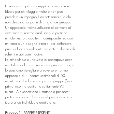
Il percorso in piccoli gruppi o individuale é 
ideale per chi viaggia molto e non può 
prendere un impegno fisso settimanale, o chi 
non desidera far parte di un grande gruppo.
Un approccio individualizzato ci permette di 
determinare insieme quali sono le pratiche 
mindfulness più adatte, in corrispondenza con 
un tema o un bisogno attuale, per  rafforzare i 
punti di forza attualmente presenti, e liberarsi di 
schemi e abitudini nocive.
La mindfulness é uno stato di consapevolezza 
mentale e del cuore innato in ognuno di noi, e 
lo possiamo risvegliare attraverso un primo 
approccio di 4 incontri settimanali di 60 
minuti, in individuale o a piccoli gruppi. (Per il 
primo incontro contiamo solitamente 90 
minuti.) A disposizione il materiale per poter 
praticare a casa: il cuore del percorso sarà la 
tua pratica individuale quotidiana.
Percorso 1 - ESSERE PRESENTI