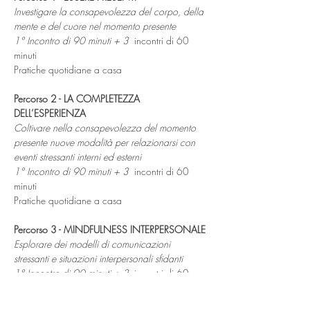
Investigare la consapevolezza del corpo, della 
mente e del cuore nel momento presente
1° Incontro di 90 minuti + 3 
 incontri di 60 
minuti
Pratiche quotidiane a casa
Percorso 2 - LA COMPLETEZZA 
DELL’ESPERIENZA
Coltivare nella consapevolezza del momento 
presente nuove modalità per
relazionarsi con 
eventi stressanti interni ed esterni
1° Incontro di 90 minuti + 3 
 incontri di 60 
minuti
Pratiche quotidiane a casa
Percorso 3 - MINDFULNESS INTERPERSONALE
Esplorare dei modelli di comunicazioni 
stressanti e situazioni interpersonali sfidanti
1° Incontro di 90 minuti + 3 
 incontri di 60 
minuti
Pratiche quotidiane a casa