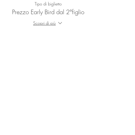
Tipo di biglietto
Prezzo Early Bird dal 2°figlio
Scopri di più
Prezzo
CHF 220.00
Vendita terminata
Tipo di biglietto
Prezzo Regolare
Prezzo
CHF 250.00
Vendita terminata