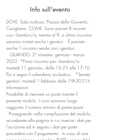
Info sull'evento
DOVE: Sala multiuso, Piazza della Gioventù, 
Cavigliano  COME: Sono previsti 8 incontri 
con i bambini/e, mentre al 9. e ultimo incontro 
saranno invitati anche i genitori.   È previsto 
anche 1 incontro serale con i genitori. 
   QUANDO: 2° trimestre: gennaio - marzo 
2022  *Primo incontro per i bambini/e: 
martedì 11 gennaio, dalle 16:25 alle 17:10. 
Poi si segue il calendario scolastico.   *Serata 
genitori: martedì 1 febbraio dalle 19h30-21h.
Informazioni
Possibilità di riservare un posto tramite il 
presente modulo. I corsi avranno luogo 
raggiunto il numero minimo di partecipanti. 
  Proseguendo nella compilazione del modulo, 
accederete alla pagina in cui inserire i dati per 
l'iscrizione ed in seguito i dati per poter 
procedere con il pagamento.  In caso di una 
prima iscrizione, compilare TUTTI i campi. Nel 