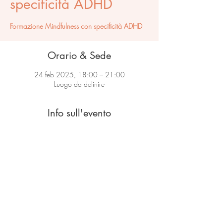
specificità ADHD
Formazione Mindfulness con specificità ADHD
Orario & Sede
24 feb 2025, 18:00 – 21:00
Luogo da definire
Info sull'evento
Formazione Mindfulness con specificità ADHD
Mindfulness Ticino
di Sandra Cortesi - Pedagogista e Istruttrice