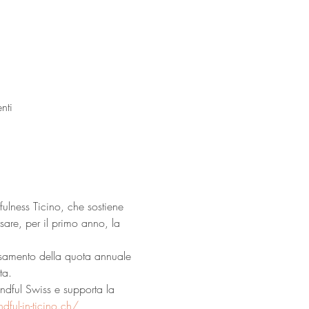
nti
ulness Ticino, che sostiene 
rsare, per il primo anno, la 
ersamento della quota annuale 
ta.
ndful Swiss e supporta la 
ful-in-ticino.ch/