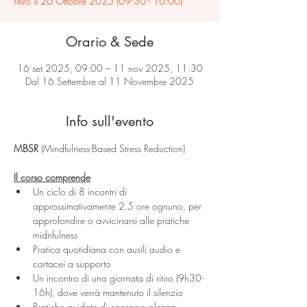
ritiro il 26 Ottobre 2025 (09:30 - 16:00)
Orario & Sede
16 set 2025, 09:00 – 11 nov 2025, 11:30
Dal 16 Settembre al 11 Novembre 2025
Info sull'evento
MBSR
 (Mindfulness-Based Stress Reduction) 
Il corso comprende
Un ciclo di 8 incontri di 
approssimativamente 2.5 ore ognuno, per 
approfondire o avvicinarsi alle pratiche 
midnfulness
Pratica quotidiana con ausili audio e 
cartacei a supporto
Un incontro di una giornata di ritiro (9h30-
16h), dove verrà mantenuto il silenzio
Pratiche guidate di consapevolezza