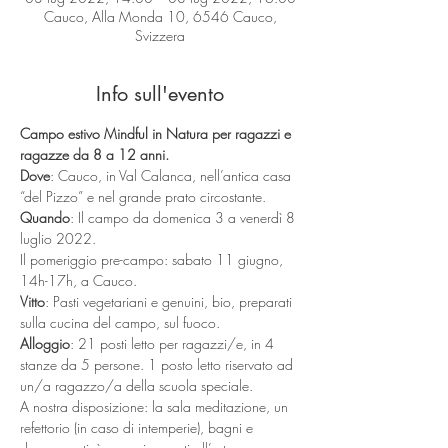
Cauco, Alla Monda 10, 6546 Cauco,
Svizzera
Info sull'evento
Campo estivo Mindful in Natura per ragazzi e 
ragazze da 8 a 12 anni.
Dove
: Cauco, in Val Calanca, nell’antica casa 
“del Pizzo” e nel grande prato circostante.
Quando
: Il campo da domenica 3 a venerdì 8 
luglio 2022.
Il pomeriggio pre-campo: sabato 11 giugno, 
14h-17h, a Cauco.
Vitto
: Pasti vegetariani e genuini, bio, preparati 
sulla cucina del campo, sul fuoco.
Alloggio
: 21 posti letto per ragazzi/e, in 4 
stanze da 5 persone. 1 posto letto riservato ad 
un/a ragazzo/a della scuola speciale.
A nostra disposizione: la sala meditazione, un 
refettorio (in caso di intemperie), bagni e 