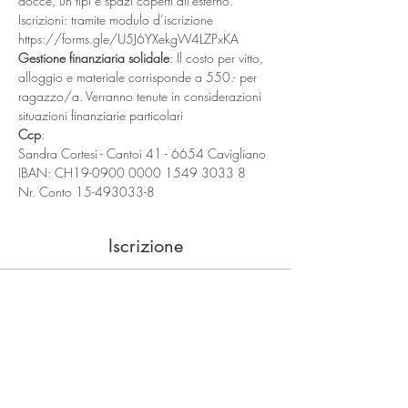
docce, un tipì e spazi coperti all’esterno.
Iscrizioni: tramite modulo d’iscrizione 
https://forms.gle/U5J6YXekgW4LZPxKA
Gestione finanziaria solidale
: Il costo per vitto, 
alloggio e materiale corrisponde a 550.- per 
ragazzo/a. Verranno tenute in considerazioni 
situazioni finanziarie particolari
Ccp
:
Sandra Cortesi - Cantoi 41 - 6654 Cavigliano 
IBAN: CH19-0900 0000 1549 3033 8
Nr. Conto 15-493033-8
Iscrizione
Vendita terminata
Tipo di biglietto
Mindful in Natura
Prezzo