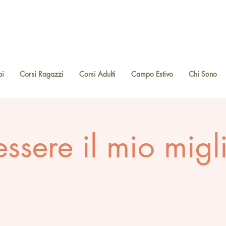
bi
Corsi Ragazzi
Corsi Adulti
Campo Estivo
Chi Sono
essere il mio migl