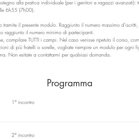
tegno alla pratica individuale (per i genitori e ragazzi avanzati): tu
alle 6h55 (7h00).
to tramite il presente modulo. Raggiunto il numero massimo d'iscritti, po
go raggiunto il numero minimo di partecipanti. 
ne, compilare TUTTI i campi. Nel caso venisse ripetuto il corso, co
ioni di più fratelli o sorelle, vogliate riempire un modulo per ogni fi
rma. Non esitate a contattarmi per qualsiasi domanda.
Programma
1° incontro
2° incontro