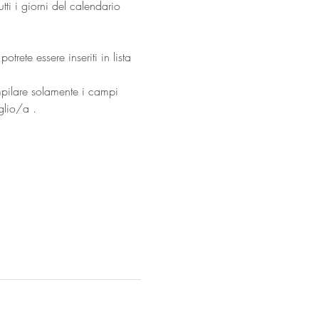
tti i giorni del calendario 
trete essere inseriti in lista 
mpilare solamente i campi 
glio/a .