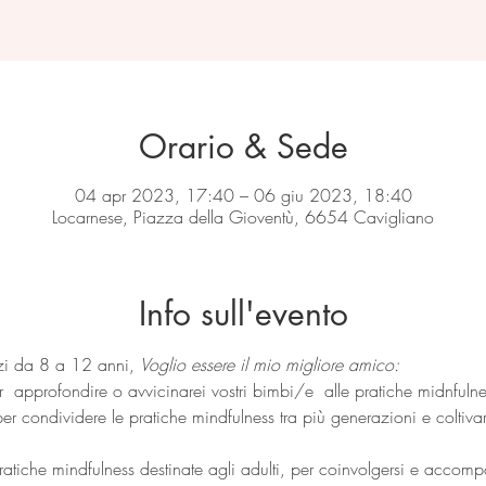
Orario & Sede
04 apr 2023, 17:40 – 06 giu 2023, 18:40
Locarnese, Piazza della Gioventù, 6654 Cavigliano
Info sull'evento
zi da 8 a 12 anni, 
Voglio essere il mio migliore amico:
r  approfondire o avvicinarei vostri bimbi/e  alle pratiche midnfulne
per condividere le pratiche mindfulness tra più generazioni e coltiv
atiche mindfulness destinate agli adulti, per coinvolgersi e accompa