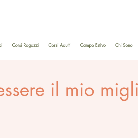
bi
Corsi Ragazzi
Corsi Adulti
Campo Estivo
Chi Sono
essere il mio migl