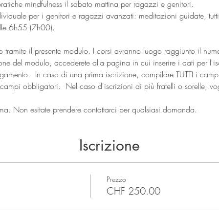
atiche mindfulness il sabato mattina per ragazzi e genitori.
ividuale per i genitori e ragazzi avanzati: meditazioni guidate, tutti
alle 6h55 (7h00).
sto tramite il presente modulo. I corsi avranno luogo raggiunto il nu
 del modulo, accederete alla pagina in cui inserire i dati per l'isc
gamento.  In caso di una prima iscrizione, compilare TUTTI i campi.
ampi obbligatori.  Nel caso d'iscrizioni di più fratelli o sorelle, v
rma. Non esitate prendere contattarci per qualsiasi domanda.
Iscrizione
Prezzo
CHF 250.00