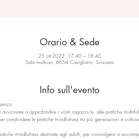
Orario & Sede
25 ott 2022, 17:40 – 18:40
Sala multiuso, 6654 Cavigliano, Svizzera
Info sull'evento
 amico:
r avvicinare o approfondire i vostri ragazzi/e  alle pratiche midnful
per condividere le pratiche mindfulness tra più generazioni e coltiv
atiche mindfulness destinate agli adulti, per coinvolgersi e accompa