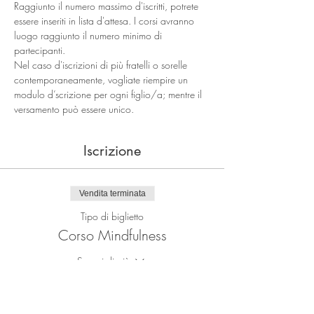
Raggiunto il numero massimo d'iscritti, potrete 
essere inseriti in lista d'attesa. I corsi avranno 
luogo raggiunto il numero minimo di 
partecipanti.
Nel caso d'iscrizioni di più fratelli o sorelle 
contemporaneamente, vogliate riempire un 
modulo d’scrizione per ogni figlio/a; mentre il 
versamento può essere unico.
Iscrizione
Vendita terminata
Tipo di biglietto
Corso Mindfulness
Scopri di più
Prezzo
Da CHF 225.00 a CHF 310.00